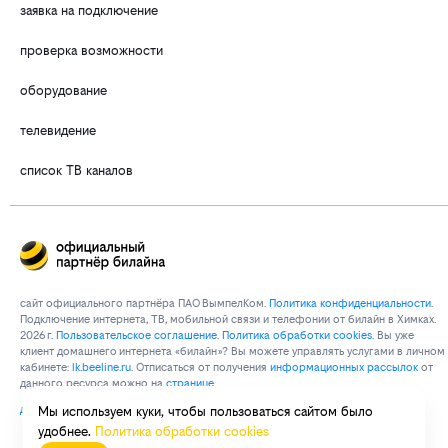
заявка на подключение
проверка возможности
оборудование
телевидение
список ТВ каналов
сайт официального партнёра ПАО ВымпелКом.
Политика конфиденциальности
.
Подключение интернета, ТВ, мобильной связи и телефонии от билайн в Химках.
2026 г.
Пользовательское соглашение
.
Политика обработки cookies.
Вы уже
клиент домашнего интернета «билайн»? Вы можете управлять услугами в личнoм
кaбинeтe:
lk.bееlinе.ru
. Отписаться от получения
информационных рассылок
от
данного ресурса можно на
странице
договор об оказании услуг связи
Мы используем куки, чтобы пользоваться сайтом было
удобнее.
Политика обработки cookies